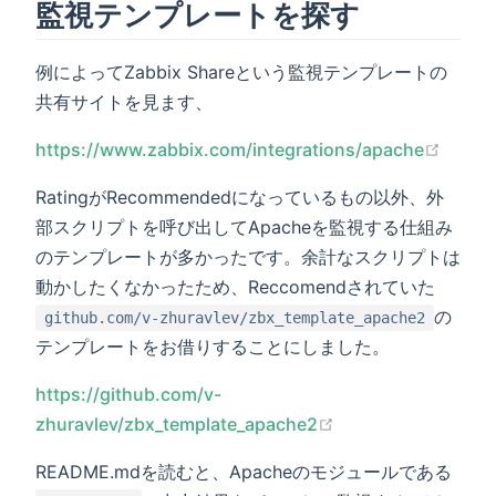
監視テンプレートを探す
例によってZabbix Shareという監視テンプレートの
共有サイトを見ます、
(open
https://www.zabbix.com/integrations/apache
RatingがRecommendedになっているもの以外、外
部スクリプトを呼び出してApacheを監視する仕組み
のテンプレートが多かったです。余計なスクリプトは
動かしたくなかったため、Reccomendされていた
の
github.com/v-zhuravlev/zbx_template_apache2
テンプレートをお借りすることにしました。
https://github.com/v-
(opens new windo
zhuravlev/zbx_template_apache2
README.mdを読むと、Apacheのモジュールである