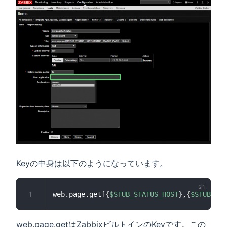
Keyの中身は以下のようになっています。
web.page.get
[
{
$STUB_STATUS_HOST
}
,
{
$STUB_STA
1
web.page.getはZabbixビルトインのKeyです。この