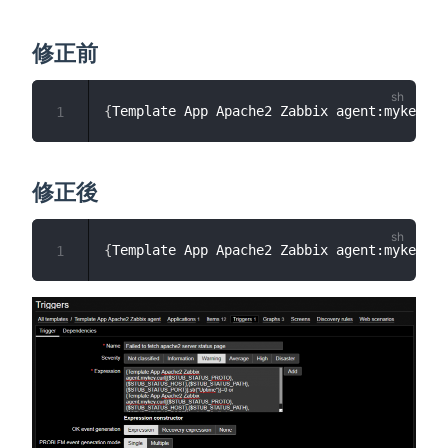
修正前
{
Template App Apache2 Zabbix agent:mykey.cu
1
修正後
{
Template App Apache2 Zabbix agent:mykey.cu
1