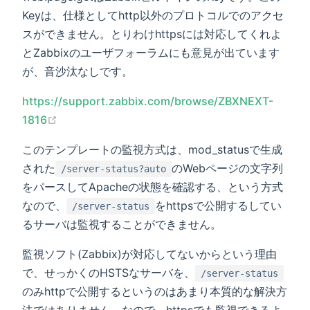
Keyは、仕様としてhttp以外のプロトコルでのアクセ
スができません。とりわけhttpsには対応してくれよ
とZabbixのユーザフォーラムにも意見が出ています
が、音沙汰なしです。
https://support.zabbix.com/browse/ZBXNEXT-
(opens new window)
1816
このテンプレートの監視方式は、mod_statusで生成
された
のWebページの文字列
/server-status?auto
をパースしてApacheの状態を確認する、という方式
なので、
をhttpsで公開するしてい
/server-status
るサーバは監視することができません。
監視ソフト(Zabbix)が対応してないからという理由
で、せっかくのHSTSなサーバを、
/server-status
のみhttpで公開するというのはあまり本質的な解決方
法ではありません。なので、httpsでも監視できるよ