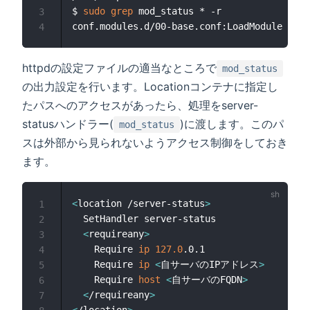
$ 
sudo
grep
 mod_status * -r

3
4
httpdの設定ファイルの適当なところで
mod_status
の出力設定を行います。Locationコンテナに指定し
たパスへのアクセスがあったら、処理をserver-
statusハンドラー(
)に渡します。このパ
mod_status
スは外部から見られないようアクセス制御をしておき
ます。
<
location /server-status
>
1
  SetHandler server-status

2
<
requireany
>
3
    Require 
ip
127.0
.0.1

4
    Require 
ip
<
自サーバのIPアドレス
>
5
    Require 
host
<
自サーバのFQDN
>
6
<
/requireany
>
7
<
/location
>