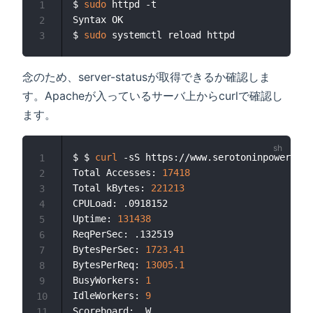
$ 
sudo
 httpd -t

1
Syntax OK

2
$ 
sudo
3
念のため、server-statusが取得できるか確認しま
す。Apacheが入っているサーバ上からcurlで確認し
ます。
$ $ 
curl
 -sS https://www.serotoninpower.clu
1
Total Accesses: 
17418
2
Total kBytes: 
221213
3
CPULoad: .0918152

4
Uptime: 
131438
5
ReqPerSec: .132519

6
BytesPerSec: 
1723.41
7
BytesPerReq: 
13005.1
8
BusyWorkers: 
1
9
IdleWorkers: 
9
10
Scoreboard: _W___
..
__.___
..
..
..
..
..
..
..
..
..
11