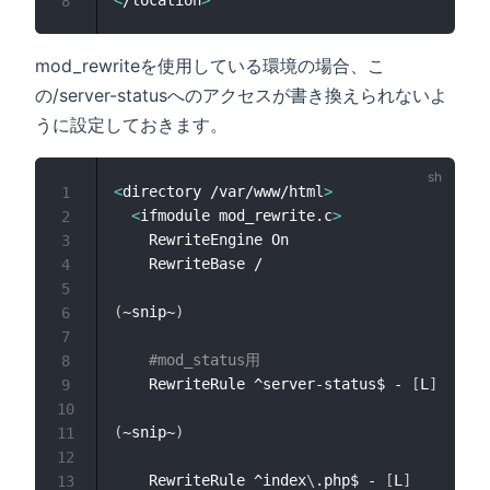
8
mod_rewriteを使用している環境の場合、こ
の/server-statusへのアクセスが書き換えられないよ
うに設定しておきます。
<
directory /var/www/html
>
1
<
ifmodule mod_rewrite.c
>
2
    RewriteEngine On

3
    RewriteBase /

4
5
(
~snip~
)
6
7
#mod_status用
8
    RewriteRule ^server-status$ - 
[
L
]
9
10
(
~snip~
)
11
12
    RewriteRule ^index
\
.php$ - 
[
L
]
13