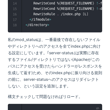
    RewriteCond %
{
REQUEST_FILENAME
}
!
-f

14
    RewriteCond %
{
REQUEST_FILENAME
}
!
-d

15
    RewriteRule 
.
 /index.php 
[
L
]
16
<
/ifmodule
>
17
<
/directory
>
18
私のmod_statusは、一番最後で存在しないファイル
やディレクトリへのアクセスを全てindex.phpに向け
る設定にしています。｢server-status｣は実際に存在
するファイル/ディレクトリではない(Apacheがこの
パスにアクセスを受けたらハンドラーがレスポンスを
生成して返す)ため、そのindex.phpに振り向ける規則
の前に、server-statusへのアクセスはリダイレクト
しない、という設定を追加します。
構文チェックして問題なければリロード。