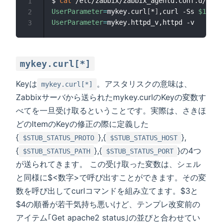
$ 
cat
1
UserParameter
=
mykey.curl
[
*
]
,curl -Ss 
$1
://
$
2
UserParameter
=
3
mykey.curl[*]
Keyは
。アスタリスクの意味は、
mykey.curl[*]
Zabbixサーバから送られたmykey.curlのKeyの変数す
べてを一旦受け取るということです。実際は、さきほ
どのItemのKeyの修正の際に定義した
{
},{
},
$STUB_STATUS_PROTO
$STUB_STATUS_HOST
{
},{
}の4つ
$STUB_STATUS_PATH
$STUB_STATUS_PORT
が送られてきます。 この受け取った変数は、シェル
と同様に$<数字>で呼び出すことができます。その変
数を呼び出してcurlコマンドを組み立てます。$3と
$4の順番が若干気持ち悪いけど、テンプレ改変前の
アイテム｢Get apache2 status｣の並びと合わせてい