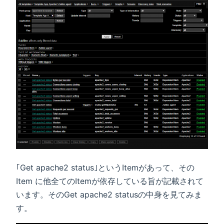
｢Get apache2 status｣というItemがあって、その
Item に他全てのItemが依存している旨が記載されて
います。そのGet apache2 statusの中身を見てみま
す。